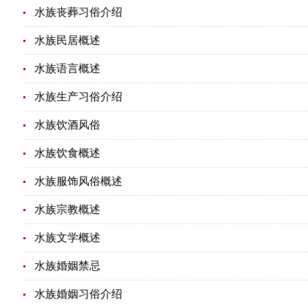
水族丧葬习俗介绍
水族民居概述
水族语言概述
水族生产习俗介绍
水族饮酒风俗
水族饮食概述
水族服饰风俗概述
水族宗教概述
水族文学概述
水族婚姻禁忌
水族婚姻习俗介绍