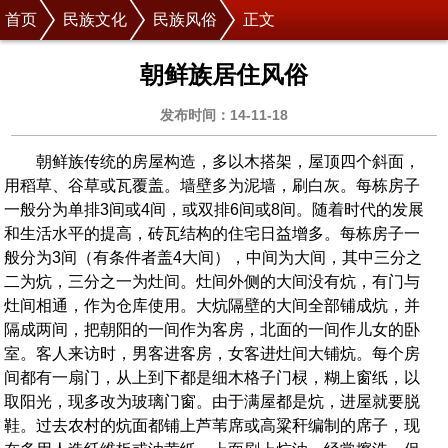
首页
民族文化
民族风俗
正文
朝鲜族居住风俗
发布时间：14-11-18
朝鲜族传统的房屋构造，多以木搭架，屋顶四个斜面，
用稻草、谷草或瓦覆盖。墙壁多为泥墙，刷白灰。每栋房子
一般分为单排3间或4间，或双排6间或8间。随着时代的发展
和生活水平的提高，砖瓦结构的住宅日益增多。每栋房子一
般分为3间（有条件者盖4大间），中间为大间，其中三分之
二为炕，三分之一为灶间。灶间外侧的大间没有炕，有门与
灶间相通，作为仓库使用。大炕隔壁的大间全部铺成炕，并
隔成两间，把朝阳的一间作为客房，北面的一间作儿女的卧
室。客人来访时，男客进客房，女客进灶间大铺炕。每个房
间都有一扇门，从上到下都是细木格子门棂，糊上窗纸，以
取阳光，现多改为玻璃门窗。由于满屋都是炕，进屋就要脱
鞋。过去农村的炕面都铺上芦苇席或高粱秆编制的席子，现